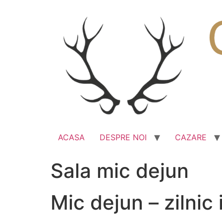
Skip
to
content
ACASA
DESPRE NOI
CAZARE
Sala mic dejun
Mic dejun – zilnic 